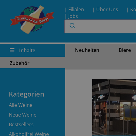
| Filialen
| Über Uns
| Ko
| Jobs
Neuheiten
Biere
Inhalte
Zubehör
Kategorien
Alle Weine
Neue Weine
Bestsellers
Alkoholfrei Weine