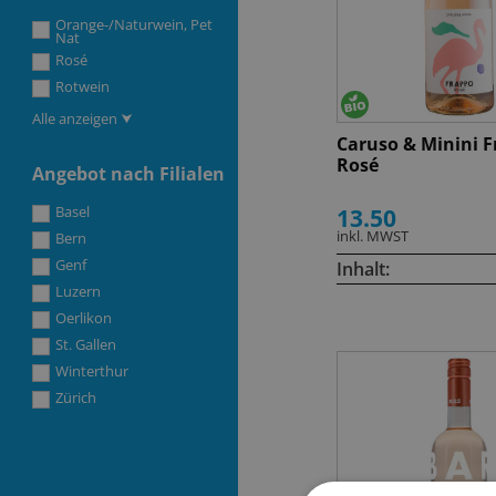
Orange-/Naturwein, Pet
Nat
Rosé
Rotwein
Alle anzeigen ⮟
Caruso & Minini 
Rosé
Angebot nach Filialen
Basel
13.50
inkl. MWST
Bern
Genf
Inhalt:
Luzern
Oerlikon
St. Gallen
Winterthur
Zürich