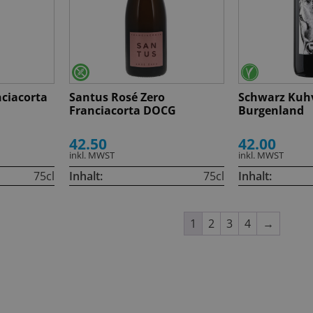
nciacorta
Santus Rosé Zero
Schwarz Kuh
Franciacorta DOCG
Burgenland
42.50
42.00
inkl. MWST
inkl. MWST
75cl
Inhalt:
75cl
Inhalt:
1
2
3
4
→