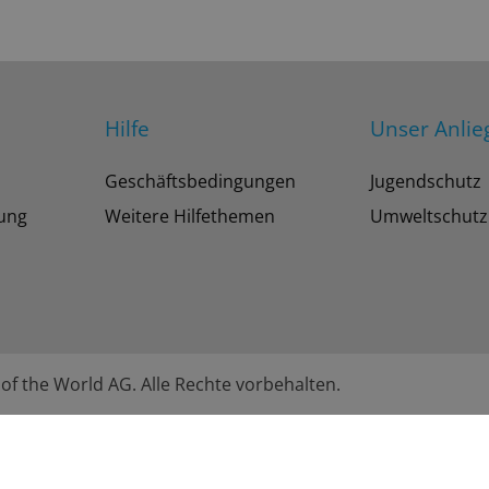
Hilfe
Unser Anlie
Geschäftsbedingungen
Jugendschutz
tung
Weitere Hilfethemen
Umweltschutz
of the World AG. Alle Rechte vorbehalten.