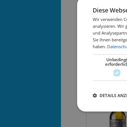
Diese Webse
Wir verwenden Co
analysieren. Wir
und Analysepartn
Barcelona Rosé by
Sie ihnen bereitg
haben.
Datenschut
13.90
Unbeding
inkl. MWST
erforderlic
Inhalt:
DETAILS ANZ