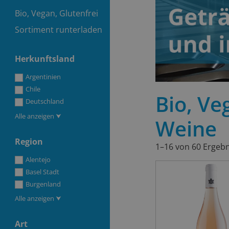
Bio, Vegan, Glutenfrei
Sortiment runterladen
Herkunftsland
Argentinien
Chile
Bio, Ve
Deutschland
Alle anzeigen ⮟
Weine
Region
1–16 von 60 Ergeb
Alentejo
Basel Stadt
Burgenland
Alle anzeigen ⮟
Art