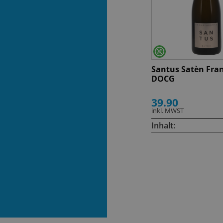
Santus Satèn Fra
DOCG
39.90
inkl. MWST
Inhalt: