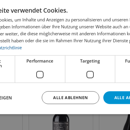
ite verwendet Cookies.
okies, um Inhalte und Anzeigen zu personalisieren und unseren
 geben Informationen über Ihre Nutzung unserer Website auch an
er weiter, die diese möglicherweise mit anderen Informationen k
 ¡Hola!
Fasoli Chiaretto di
HÄSSIG 2025
estellt haben oder die sie im Rahmen Ihrer Nutzung ihrer Dienst
Bardolino Rosato
zrichtlinie
15.90
29.00
t
Performance
Targeting
Fu
inkl. MWST
inkl. MWST
h
75cl
Inhalt:
75cl
Inhalt:
EIGEN
ALLE ABLEHNEN
ALLE A