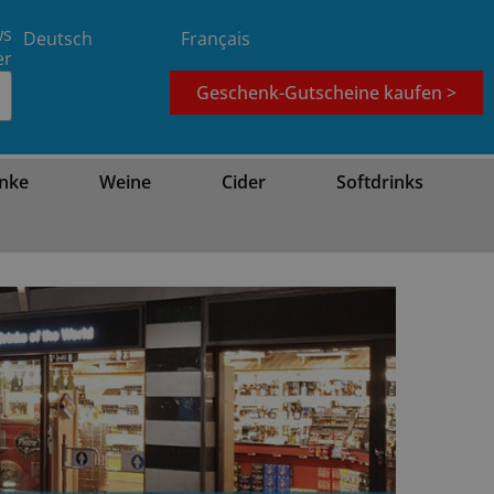
ws
Deutsch
Français
er
Geschenk-Gutscheine kaufen >
nke
Weine
Cider
Softdrinks