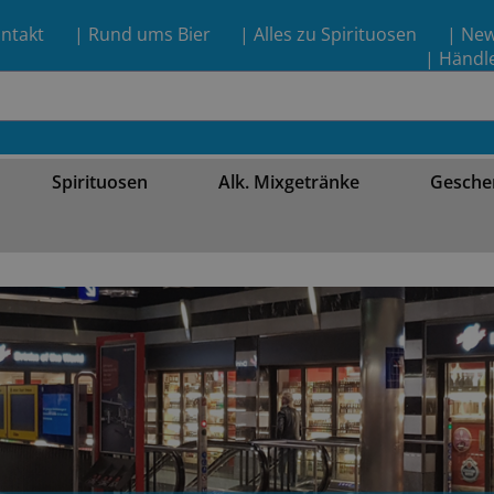
ntakt
| Rund ums Bier
| Alles zu Spirituosen
| Ne
| Händl
Spirituosen
Alk. Mixgetränke
Gesche